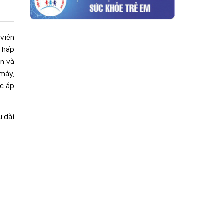
 viện
ô hấp
àn và
 máy,
ợc áp
u dài