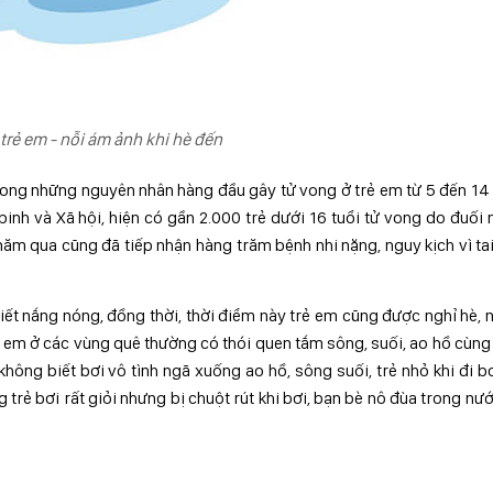
trẻ em - nỗi ám ảnh khi hè đến
rong những nguyên nhân hàng đầu gây tử vong ở trẻ em từ 5 đến 14 
binh và Xã hội, hiện có gần 2.000 trẻ dưới 16 tuổi tử vong do đuối
ăm qua cũng đã tiếp nhận hàng trăm bệnh nhi nặng, nguy kịch vì ta
ết nắng nóng, đồng thời, thời điểm này trẻ em cũng được nghỉ hè, 
 trẻ em ở các vùng quê thường có thói quen tắm sông, suối, ao hồ cùng
hông biết bơi vô tình ngã xuống ao hồ, sông suối, trẻ nhỏ khi đi b
 trẻ bơi rất giỏi nhưng bị chuột rút khi bơi, bạn bè nô đùa trong nư