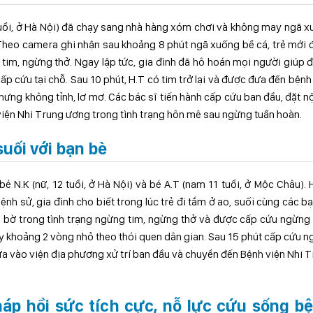
 tuổi, ở Hà Nội) đã chạy sang nhà hàng xóm chơi và không may ngã 
 Theo camera ghi nhận sau khoảng 8 phút ngã xuống bể cá, trẻ mới
g tim, ngừng thở. Ngay lập tức, gia đình đã hô hoán mọi người giúp 
ấp cứu tại chỗ. Sau 10 phút, H.T có tim trở lại và được đưa đến bệnh
hưng không tỉnh, lơ mơ. Các bác sĩ tiến hành cấp cứu ban đầu, đặt nộ
iện Nhi Trung ương trong tình trạng hôn mê sau ngừng tuần hoàn.
suối với bạn bè
bé N.K (nữ, 12 tuổi, ở Hà Nội) và bé A.T (nam 11 tuổi, ở Mộc Châu).
nh sử, gia đình cho biết trong lúc trẻ đi tắm ở ao, suối cùng các bạ
 bờ trong tình trạng ngừng tim, ngừng thở và được cấp cứu ngừng
y khoảng 2 vòng nhỏ theo thói quen dân gian. Sau 15 phút cấp cứu 
 đưa vào viện địa phương xử trí ban đầu và chuyển đến Bệnh viện Nhi 
áp hồi sức tích cực, nỗ lực cứu sống b