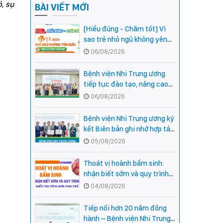
ỏ, sự
BÀI VIẾT MỚI
[Hiểu đúng - Chăm tốt] Vì
sao trẻ nhỏ ngủ không yên
giấc - Đâu là bình thường,
06/08/2026
đâu là dấu hiệu cần đi khám
ngay?
Bệnh viện Nhi Trung ương
tiếp tục đào tạo, nâng cao
năng lực khám, chữa bệnh
06/08/2026
Nhi khoa cho cán bộ y tế tại
các tỉnh miền núi phía Bắc
Bệnh viện Nhi Trung ương ký
kết Biên bản ghi nhớ hợp tác
với Bệnh viện Nhi Quốc gia
05/08/2026
Campuchia
Thoát vị hoành bẩm sinh:
nhận biết sớm và quy trình
điều trị tích hợp cho trẻ -
04/08/2026
chia sẻ từ các chuyên gia
hàng đầu của Bệnh Viện Nhi
Tiếp nối hơn 20 năm đồng
Trung ương
hành – Bệnh viện Nhi Trung