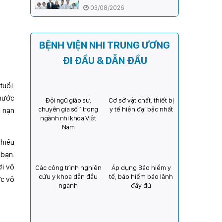
ương và Tổ chức Orbis (Hoa
03/08/2026
Kỳ) tăng cường hợp tác, mở
rộng cơ hội bảo vệ thị lực
cho trẻ em Việt Nam
BỆNH VIỆN NHI TRUNG ƯƠNG
ĐI ĐẦU & DẪN ĐẦU
tuổi.
 nước
Đội ngũ giáo sư,
Cơ sở vật chất, thiết bị
chuyên gia số 1 trong
y tế hiện đại bậc nhất
i nạn
ngành nhi khoa Việt
Nam
nhiều
 bạn.
ơi vô
Các công trình nghiên
Áp dụng Bảo hiểm y
cứu y khoa dẫn đầu
tế, bảo hiểm bảo lãnh
ớc vô
ngành
đầy đủ