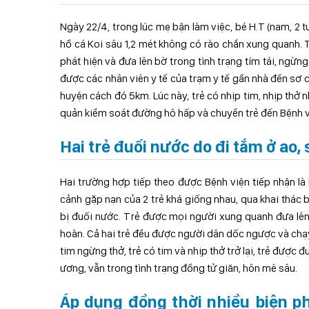
Ngày 22/4, trong lúc mẹ bận làm việc, bé H.T (nam, 2
hồ cá Koi sâu 1,2 mét không có rào chắn xung quanh.
phát hiện và đưa lên bờ trong tình trạng tím tái, ngừn
được các nhân viên y tế của trạm y tế gần nhà đến sơ c
huyện cách đó 5km. Lúc này, trẻ có nhịp tim, nhịp thở n
quản kiểm soát đường hô hấp và chuyển trẻ đến Bệnh v
Hai trẻ đuối nước do đi tắm ở ao, 
Hai trường hợp tiếp theo được Bệnh viện tiếp nhận là 
cảnh gặp nạn của 2 trẻ khá giống nhau, qua khai thác bệ
bị đuối nước. Trẻ được mọi người xung quanh đưa lên
hoàn. Cả hai trẻ đều được người dân dốc ngược và chạ
tim ngừng thở, trẻ có tim và nhịp thở trở lại, trẻ được
ương, vẫn trong tình trạng đồng tử giãn, hôn mê sâu.
Áp dụng đồng thời nhiều biện ph