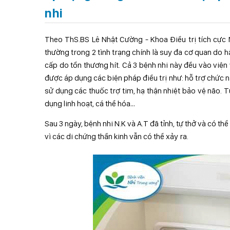
nhi
Theo ThS.BS Lê Nhật Cường - Khoa Điều trị tích cực 
thường trong 2 tình trạng chính là suy đa cơ quan do
cấp do tổn thương hít. Cả 3 bệnh nhi này đều vào việ
được áp dụng các biện pháp điều trị như: hỗ trợ chức nặ
sử dụng các thuốc trợ tim, hạ thận nhiệt bảo vệ não.
dụng linh hoạt, cá thể hóa…
Sau 3 ngày, bệnh nhi N.K và A.T đã tỉnh, tự thở và có thể 
vì các di chứng thần kinh vẫn có thể xảy ra.