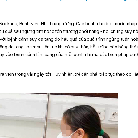
Nội khoa, Bệnh viện Nhi Trung ương: Các bệnh nhi đuối nước nhập
 hậu quả sau ngừng tim hoặc tổn thương phổi nặng - hội chứng suy h
n với bệnh cảnh suy đa tạng do hậu quả của quá trình ngừng tuần ho
ng đa tạng, lọc máu liên tục khi có suy thận, hỗ trợ hô hấp bằng thở
 Tùy vào bệnh cảnh lâm sàng của mỗi bệnh nhi mà các biện pháp đư
ra viện trong vài ngày tới. Tuy nhiên, trẻ cần phải tiếp tục theo dõi lâ