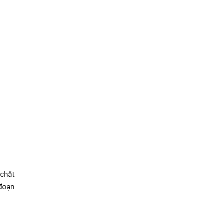
 chặt
 đoạn