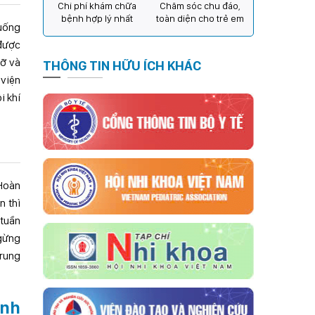
Chi phí khám chữa
Chăm sóc chu đáo,
bệnh hợp lý nhất
toàn diện cho trẻ em
xuống
 được
đỡ và
THÔNG TIN HỮU ÍCH KHÁC
 viện
i khí
 Hoàn
n thì
 tuần
ngừng
Trung
ệnh