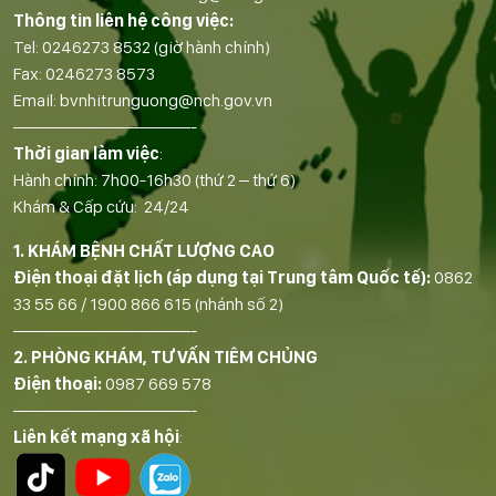
Thông tin liên hệ công việc:
Tel:
0246273 8532
(giờ hành chính)
Fax:
0246273 8573
Email:
bvnhitrunguong@nch.gov.vn
——————————-
Thời gian làm việc
:
Hành chính: 7h00-16h30 (thứ 2 – thứ 6)
Khám & Cấp cứu: 24/24
1. KHÁM BỆNH CHẤT LƯỢNG CAO
Điện thoại đặt lịch (áp dụng tại Trung tâm Quốc tế):
0862
33 55 66
/
1900 866 615
(nhánh số 2)
——————————-
2. PHÒNG KHÁM, TƯ VẤN TIÊM CHỦNG
Điện thoại:
0987 669 578
——————————-
Liên kết mạng xã hội
: