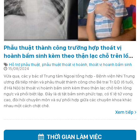
Phẫu thuật thành công trường hợp thoát vị
hoành bẩm sinh kèm theo thận lạc chỗ trên lồng
ngực và phổi biệt lập
Hỗ trợ phẫu thuật
,
phẫu thuật thoát vị hoành
,
thoát vị hoanh bẩm sinh
15/08/2024
Vừa qua, các y bác sĩ Trung tâm Ngoại tổng hợp - Bệnh viện Nhi Trung
ương đã tiếp nhận và phẫu thuật thành công cho Bé trai Tr.Q.D (6 tuổi,
ở Hà Nội) bị thoát vị hoành bẩm sinh kèm theo thận lạc chỗ trên lồng
ngực và phổi biệt lập. Đây là dị tật bẩm sinh phức tạp, có tỉ lệ tử vong
cao, đòi hỏi chuyên môn và sự phối hợp giữa các chuyên khoa khác
nhau một cách chặt chẽ.
Xem tiếp
THỜI GIAN LÀM VIỆC