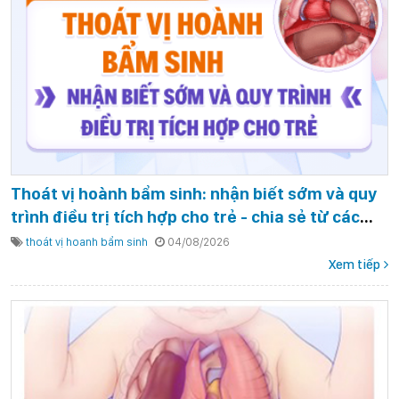
Thoát vị hoành bẩm sinh: nhận biết sớm và quy
trình điều trị tích hợp cho trẻ - chia sẻ từ các
chuyên gia hàng đầu của Bệnh Viện Nhi Trung
thoát vị hoanh bẩm sinh
04/08/2026
ương
Xem tiếp