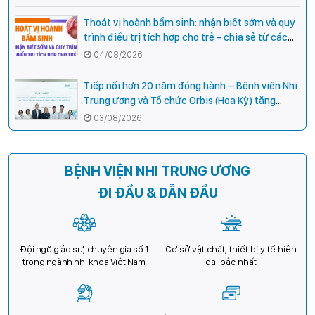
Thoát vị hoành bẩm sinh: nhận biết sớm và quy
trình điều trị tích hợp cho trẻ - chia sẻ từ các
chuyên gia hàng đầu của Bệnh Viện Nhi Trung
04/08/2026
ương
Tiếp nối hơn 20 năm đồng hành – Bệnh viện Nhi
Trung ương và Tổ chức Orbis (Hoa Kỳ) tăng
cường hợp tác, mở rộng cơ hội bảo vệ thị lực
03/08/2026
cho trẻ em Việt Nam
BỆNH VIỆN NHI TRUNG ƯƠNG
ĐI ĐẦU & DẪN ĐẦU
Đội ngũ giáo sư, chuyên gia số 1
Cơ sở vật chất, thiết bị y tế hiện
trong ngành nhi khoa Việt Nam
đại bậc nhất