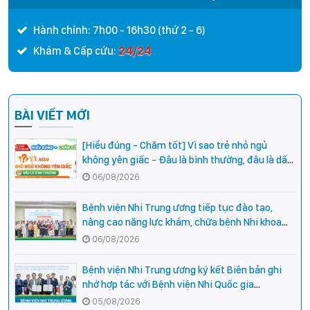
Hành chính: 7h00 - 16h30 (thứ 2 - 6)
24/24
Khám & Cấp cứu:
BÀI VIẾT MỚI
[Hiểu đúng - Chăm tốt] Vì sao trẻ nhỏ ngủ
không yên giấc - Đâu là bình thường, đâu là dấu
hiệu cần đi khám ngay?
06/08/2026
Bệnh viện Nhi Trung ương tiếp tục đào tạo,
nâng cao năng lực khám, chữa bệnh Nhi khoa
cho cán bộ y tế tại các tỉnh miền núi phía Bắc
06/08/2026
Bệnh viện Nhi Trung ương ký kết Biên bản ghi
nhớ hợp tác với Bệnh viện Nhi Quốc gia
Campuchia
05/08/2026