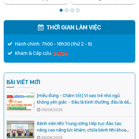
điều trị tích hợp cho trẻ -
2026
chia sẻ từ các chuyên gia
hàng đầu của Bệnh Viện Nhi
Trung ương
THỜI GIAN LÀM VIỆC
Hành chính: 7h00 - 16h30 (thứ 2 - 6)
24/24
Khám & Cấp cứu:
BÀI VIẾT MỚI
[Hiểu đúng - Chăm tốt] Vì sao trẻ nhỏ ngủ
không yên giấc - Đâu là bình thường, đâu là dấu
hiệu cần đi khám ngay?
06/08/2026
Bệnh viện Nhi Trung ương tiếp tục đào tạo,
nâng cao năng lực khám, chữa bệnh Nhi khoa
cho cán bộ y tế tại các tỉnh miền núi phía Bắc
06/08/2026