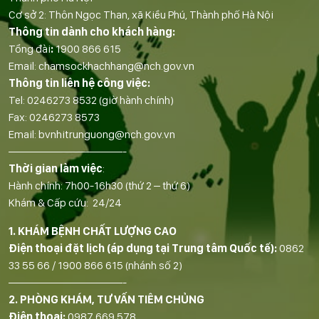
Cơ sở 2: Thôn Ngọc Than, xã Kiều Phú, Thành phố Hà Nội
Thông tin dành cho khách hàng:
Tổng đài
:
1900 866 615
Email:
chamsockhachhang@nch.gov.vn
Thông tin liên hệ công việc:
Tel:
0246273 8532
(giờ hành chính)
Fax:
0246273 8573
Email:
bvnhitrunguong@nch.gov.vn
——————————-
Thời gian làm việc
:
Hành chính: 7h00-16h30 (thứ 2 – thứ 6)
Khám & Cấp cứu: 24/24
1. KHÁM BỆNH CHẤT LƯỢNG CAO
Điện thoại đặt lịch (áp dụng tại Trung tâm Quốc tế):
0862
33 55 66
/
1900 866 615
(nhánh số 2)
——————————-
2. PHÒNG KHÁM, TƯ VẤN TIÊM CHỦNG
Điện thoại:
0987 669 578