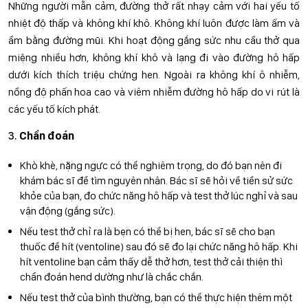
Những người mẫn cảm, đường thở rất nhạy cảm với hai yếu tố
nhiệt độ thấp và không khí khô. Không khí luôn được làm ấm và
ẩm bằng đường mũi. Khi hoạt động gắng sức nhu cầu thở qua
miệng nhiều hơn, không khí khô và lạng đi vào đường hô hấp
dưới kích thích triệu chứng hen. Ngoài ra không khí ô nhiễm,
nồng độ phấn hoa cao và viêm nhiễm đường hô hấp do vi rút là
các yếu tố kích phát.
Chẩn đoán
Khò khè, nặng ngực có thể nghiêm trọng, do đó bạn nên đi
khám bác sĩ để tìm nguyên nhân. Bác sĩ sẽ hỏi về tiền sử sức
khỏe của bạn, đo chức năng hô hấp và test thở lúc nghỉ và sau
vận động (gắng sức).
Nếu test thở chỉ ra là bẹn có thể bị hen, bác sĩ sẽ cho bạn
thuốc để hít (ventoline) sau đó sẽ đo lại chức năng hô hấp. Khi
hít ventoline bạn cảm thấy dễ thở hơn, test thở cải thiện thì
chẩn đoán hend dường như là chắc chắn.
Nếu test thở của bình thường, bạn có thể thực hiện thêm một