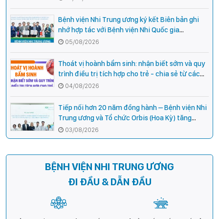
Bệnh viện Nhi Trung ương ký kết Biên bản ghi
nhớ hợp tác với Bệnh viện Nhi Quốc gia
Campuchia
05/08/2026
Thoát vị hoành bẩm sinh: nhận biết sớm và quy
trình điều trị tích hợp cho trẻ - chia sẻ từ các
chuyên gia hàng đầu của Bệnh Viện Nhi Trung
04/08/2026
ương
Tiếp nối hơn 20 năm đồng hành – Bệnh viện Nhi
Trung ương và Tổ chức Orbis (Hoa Kỳ) tăng
cường hợp tác, mở rộng cơ hội bảo vệ thị lực
03/08/2026
cho trẻ em Việt Nam
BỆNH VIỆN NHI TRUNG ƯƠNG
ĐI ĐẦU & DẪN ĐẦU