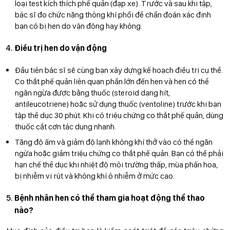
loại test kích thích phế quản (đạp xe). Trước và sau khi tập,
bác sĩ đo chức năng thông khí phổi để chẩn đoán xác định
bạn có bị hen do vận động hay không.
Điều trị hen do vận động
Đầu tiên bác sĩ sẽ cùng bạn xây dựng kế hoạch điều trị cụ thể.
Co thắt phế quản liên quan phần lớn đến hen và hen có thể
ngăn ngừa được bằng thuốc (steroid dạng hít,
antileucotriene) hoặc sử dụng thuốc (ventoline) trước khi bạn
tập thể dục 30 phút. Khi có triệu chứng co thắt phế quản, dùng
thuốc cắt cơn tác dụng nhanh.
Tăng độ ấm và giảm độ lạnh không khí thở vào có thể ngăn
ngừa hoặc giảm triệu chứng co thắt phế quản. Bạn có thể phải
hạn chế thể dục khi nhiệt độ môi trường thấp, mùa phấn hoa,
bị nhiễm vi rút và không khí ô nhiễm ở mức cao.
Bệnh nhân hen có thể tham gia hoạt động thể thao
nào?