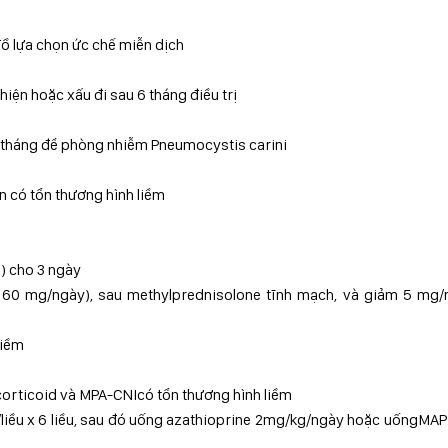
đồ lựa chọn ức chế miễn dịch
hiện hoặc xấu đi sau 6 tháng điều trị
6 tháng để phòng nhiễm Pneumocystis carini
n có tổn thương hình liềm
) cho 3 ngày
a 60 mg/ngày), sau methylprednisolone tĩnh mạch, và giảm 5 mg/
liềm
corticoid và MPA-CNIcó tổn thương hình liềm
liều x 6 liều, sau đó uống azathioprine 2mg/kg/ngày hoặc uốngMA