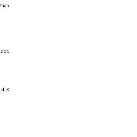
 thận
n độc
ạch 3
)