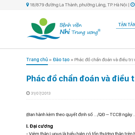
18/879 đường La Thành, phường Láng, TP. Hà Nội |
TẬN TÂM
Trang chủ
»
Đào tạo
»
Phác đồ chẩn đoán và điều trị
Phác đồ chẩn đoán và điều t
31/07/2013
(Ban hành kèm theo quyết định số ..../QĐ – TCCB ngày 
I. Đại cương
- Viêm thận Lupus là biểu hiện có tổn thương thận trên