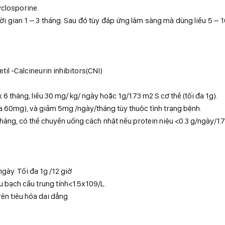
yclosporine.
hời gian 1 – 3 tháng. Sau đó tùy đáp ứng lâm sàng mà dùng liều 5 –
til -Calcineurin inhibitors(CNI)
6 tháng, liều 30 mg/ kg/ ngày hoặc 1g/1.73 m2 S cơ thể (tối đa 1g).
đa 60mg), và giảm 5mg /ngày/tháng tùy thuộc tình trạng bệnh.
tháng, có thể chuyển uống cách nhật nếu protein niệu <0.3 g/ngày/1
ngày. Tối đa 1g /12 giờ
 bạch cầu trung tính<1.5x109/L.
rên tiêu hóa dai dẳng