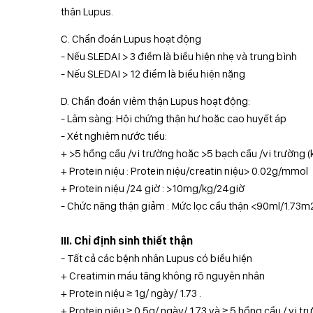
thận Lupus.
C. Chẩn đoán Lupus hoạt động
- Nếu SLEDAI > 3 điểm là biểu hiện nhẹ và trung bình
- Nếu SLEDAI > 12 điểm là biểu hiện nặng
D. Chẩn đoán viêm thận Lupus hoạt động:
- Lâm sàng: Hội chứng thận hư hoặc cao huyết áp
- Xét nghiêm nước tiểu:
+ >5 hồng cầu /vi trường hoặc >5 bạch cầu /vi trường 
+ Protein niệu : Protein niệu/creatin niệu> 0.02g/mmol
+ Protein niệu /24 giờ : >10mg/kg/24giờ
- Chức năng thận giảm : Mức lọc cầu thận <90ml/1.73m
III. Chỉ định sinh thiết thận
- Tất cả các bệnh nhân Lupus có biểu hiện
+ Creatimin máu tăng không rõ nguyên nhân
+ Protein niệu ≥ 1g/ ngày/ 1.73 .
+ Protein niệu ≥ 0,5g/ ngày/ 1.73 và ≥ 5 hồng cầu / vi tr