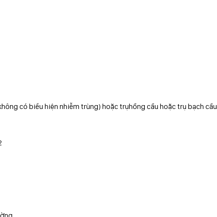
(không có biểu hiện nhiễm trùng) hoặc trụhồng cầu hoặc trụ bạch cầu
2
ường.