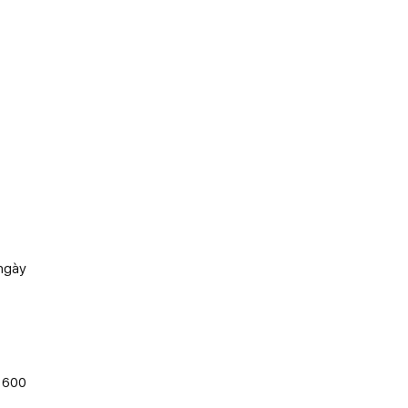
ngày
P 600