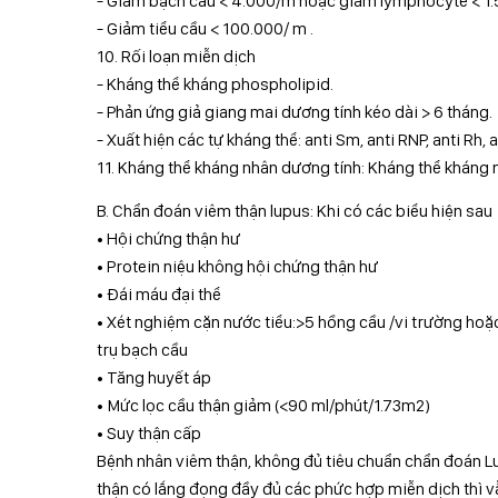
- Giảm bạch cầu < 4.000/m hoặc giảm lymphocyte < 1
- Giảm tiểu cầu < 100.000/ m .
10. Rối loạn miễn dịch
- Kháng thể kháng phospholipid.
- Phản ứng giả giang mai dương tính kéo dài > 6 tháng.
- Xuất hiện các tự kháng thể: anti Sm, anti RNP, anti Rh, a
11. Kháng thể kháng nhân dương tính: Kháng thể kháng
B. Chẩn đoán viêm thận lupus: Khi có các biểu hiện sau
• Hội chứng thận hư
• Protein niệu không hội chứng thận hư
• Đái máu đại thể
• Xét nghiệm cặn nước tiểu:>5 hồng cầu /vi trường ho
trụ bạch cầu
• Tăng huyết áp
• Mức lọc cầu thận giảm (<90 ml/phút/1.73m2)
• Suy thận cấp
Bệnh nhân viêm thận, không đủ tiêu chuẩn chẩn đoán Lu
thận có lắng đọng đầy đủ các phức hợp miễn dịch thì 