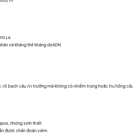
.500/ m
nti La.
 nhân và kháng thể kháng dsADN
ặc >5 bạch cầu /vi trường mà không có nhiễm trùng hoặc trụ hồng cầ
pus, nhưng sinh thiết
vẫn được chẩn đoán viêm