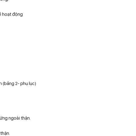
hể hoạt động
n (bảng 2- phụ lục)
chứng ngoài thận.
 thận.