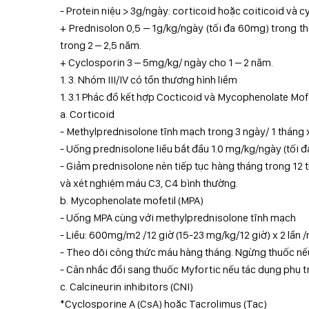
- Protein niệu > 3g/ngày: corticoid hoặc coiticoid và c
+ Prednisolon 0,5 – 1g/kg/ngày (tối đa 60mg) trong t
trong 2 – 2,5 năm.
+ Cyclosporin 3 – 5mg/kg/ ngày cho 1 – 2 năm.
1. 3. Nhóm III/IV có tổn thương hình liềm
1. 3.1 Phác đồ kết hợp Cocticoid và Mycophenolate Mofe
a. Corticoid
- Methylprednisolone tĩnh mạch trong 3 ngày/ 1 tháng x 
- Uống prednisolone liều bắt đầu 1.0 mg/kg/ngày (tối 
- Giảm prednisolone nên tiếp tục hàng tháng trong 12 
và xét nghiệm máu C3, C4 bình thường.
b. Mycophenolate mofetil (MPA)
- Uống MPA cùng với methylprednisolone tĩnh mạch
- Liều: 600mg/m2 /12 giờ (15-23 mg/kg/12 giờ) x 2 lần /
- Theo dõi công thức máu hàng tháng. Ngừng thuốc nếu
- Cân nhắc đổi sang thuốc Myfortic nếu tác dụng phụ t
c. Calcineurin inhibitors (CNI)
*Cyclosporine A (CsA) hoặc Tacrolimus (Tac)