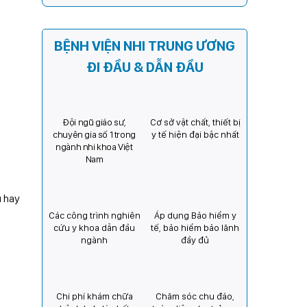
Kỳ) tăng cường hợp tác, mở
rộng cơ hội bảo vệ thị lực
cho trẻ em Việt Nam
BỆNH VIỆN NHI TRUNG ƯƠNG
ĐI ĐẦU & DẪN ĐẦU
Đội ngũ giáo sư,
Cơ sở vật chất, thiết bị
chuyên gia số 1 trong
y tế hiện đại bậc nhất
ngành nhi khoa Việt
Nam
u hay
Các công trình nghiên
Áp dụng Bảo hiểm y
cứu y khoa dẫn đầu
tế, bảo hiểm bảo lãnh
ngành
đầy đủ
Chi phí khám chữa
Chăm sóc chu đáo,