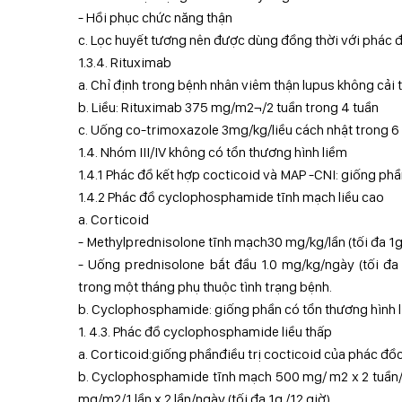
- Hồi phục chức năng thận
c. Lọc huyết tương nên được dùng đồng thời với phác 
1.3.4. Rituximab
a. Chỉ định trong bệnh nhân viêm thận lupus không cải t
b. Liều: Rituximab 375 mg/m2¬/2 tuần trong 4 tuần
c. Uống co-trimoxazole 3mg/kg/liều cách nhật trong 
1.4. Nhóm III/IV không có tổn thương hình liềm
1.4.1 Phác đồ kết hợp cocticoid và MAP -CNI: giống phầ
1.4.2 Phác đồ cyclophosphamide tĩnh mạch liều cao
a. Corticoid
- Methylprednisolone tĩnh mạch30 mg/kg/lần (tối đa 1g
- Uống prednisolone bắt đầu 1.0 mg/kg/ngày (tối đ
trong một tháng phụ thuộc tình trạng bệnh.
b. Cyclophosphamide: giống phần có tổn thương hình 
1. 4.3. Phác đồ cyclophosphamide liều thấp
a. Corticoid:giống phầnđiều trị cocticoid của phác đồ
b. Cyclophosphamide tĩnh mạch 500 mg/ m2 x 2 tuần/
mg/m2/1 lần x 2 lần/ngày (tối đa 1g /12 giờ)