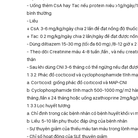
- Uống thêm CsA hay Tac nếu protein niệu >1g/ngày/1.
bình thường.
- Liều
+ CsA: 3-6 mg/kg/ngày chia 2 lần để đạt nồng độ thuố
+ Tac: 0.2 mg/kg/ngày chia 2 lần/ngày để đạt được n
- Dùng diltiazem 15-30 mg (tối đa 60 mg) /8-12 giờ x 2
- Theo dõi Creatinine máu 4-8 tuần /lần , và nếu crea
thận
- Sau khi dùng CNI 3-6 tháng có thể ngừng nếu đạt đư
1. 3.2. Phác đồ cocticoid và cyclophosphamide tĩnh mạc
a. Corticoid: giống phác đồ coiticoid và MAP-CNI
b. Cyclophosphamide tĩnh mạch 500-1000 mg/ m2 hàn
tháng /lần x 24 tháng hoặc uống azathioprine 2mg/kg/n
1. 3.3 Lọc huyết tương
a. Chỉ định trong các bệnh nhân có bệnh huyết khối vi
b. Liều: 5-10 lần phụ thuộc đáp ứng của bệnh nhân
- Sự thuyên giảm của thiếu máu tan máu trong lònh mạ
- Chỉ số hoạt động của SLE thuyên giảm