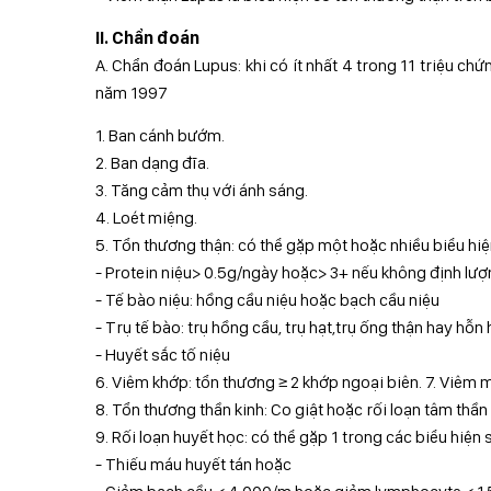
II. Chẩn đoán
A. Chẩn đoán Lupus: khi có ít nhất 4 trong 11 triệu c
năm 1997
1. Ban cánh bướm.
2. Ban dạng đĩa.
3. Tăng cảm thụ với ánh sáng.
4. Loét miệng.
5. Tổn thương thận: có thể gặp một hoặc nhiều biểu hiệ
- Protein niệu> 0.5g/ngày hoặc> 3+ nếu không định lư
- Tế bào niệu: hồng cầu niệu hoặc bạch cầu niệu
- Trụ tế bào: trụ hồng cầu, trụ hạt,trụ ống thận hay hỗn 
- Huyết sắc tố niệu
6. Viêm khớp: tổn thương ≥ 2 khớp ngoại biên. 7. Viêm
8. Tổn thương thần kinh: Co giật hoặc rối loạn tâm thần
9. Rối loạn huyết học: có thể gặp 1 trong các biểu hiện 
- Thiếu máu huyết tán hoặc