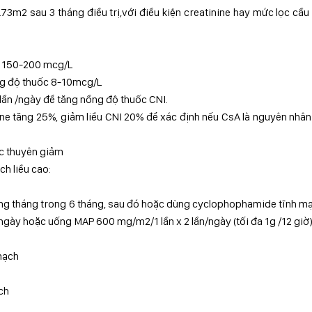
73m2 sau 3 tháng điều trị,với điều kiện creatinine hay mức lọc cầu
c 150-200 mcg/L
ồng độ thuốc 8-10mcg/L
 lần /ngày để tăng nồng độ thuốc CNI.
tine tăng 25%, giảm liều CNI 20% để xác định nếu CsA là nguyên nhâ
ợc thuyên giảm
h liều cao:
g tháng trong 6 tháng, sau đó hoặc dùng cyclophophamide tĩnh m
gày hoặc uống MAP 600 mg/m2/1 lần x 2 lần/ngày (tối đa 1g /12 giờ
 mạch
ch