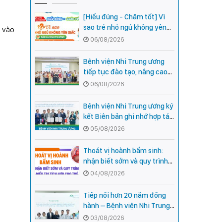
[Hiểu đúng - Chăm tốt] Vì
sao trẻ nhỏ ngủ không yên
a vào
giấc - Đâu là bình thường,
06/08/2026
đâu là dấu hiệu cần đi khám
ngay?
Bệnh viện Nhi Trung ương
tiếp tục đào tạo, nâng cao
năng lực khám, chữa bệnh
06/08/2026
Nhi khoa cho cán bộ y tế tại
các tỉnh miền núi phía Bắc
Bệnh viện Nhi Trung ương ký
kết Biên bản ghi nhớ hợp tác
với Bệnh viện Nhi Quốc gia
05/08/2026
Campuchia
Thoát vị hoành bẩm sinh:
nhận biết sớm và quy trình
điều trị tích hợp cho trẻ -
04/08/2026
chia sẻ từ các chuyên gia
hàng đầu của Bệnh Viện Nhi
Tiếp nối hơn 20 năm đồng
Trung ương
hành – Bệnh viện Nhi Trung
ương và Tổ chức Orbis (Hoa
03/08/2026