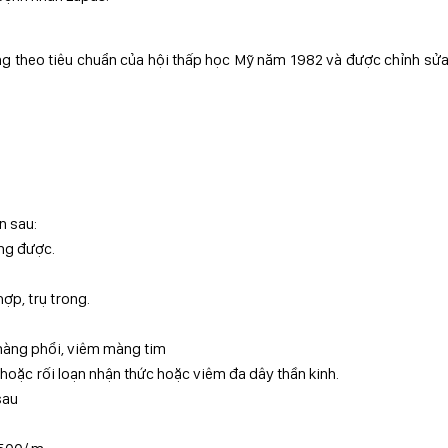
hứng theo tiêu chuẩn của hội thấp học Mỹ năm 1982 và được chỉnh sử
n sau:
ợng được.
hợp, trụ trong.
 màng phổi, viêm màng tim
 hoặc rối loạn nhận thức hoặc viêm đa dây thần kinh.
sau