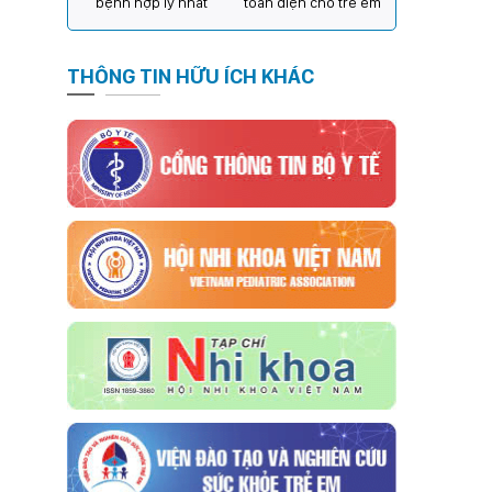
bệnh hợp lý nhất
toàn diện cho trẻ em
THÔNG TIN HỮU ÍCH KHÁC