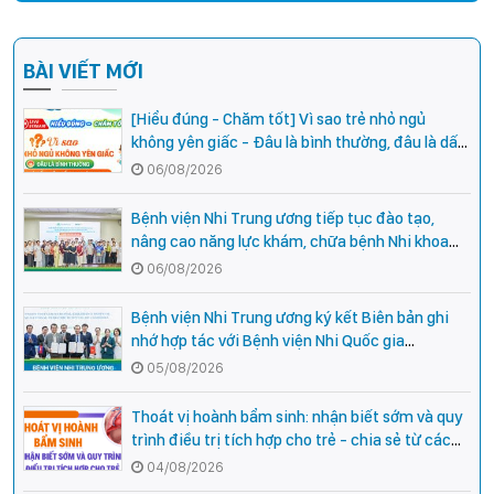
BÀI VIẾT MỚI
[Hiểu đúng - Chăm tốt] Vì sao trẻ nhỏ ngủ
không yên giấc - Đâu là bình thường, đâu là dấu
hiệu cần đi khám ngay?
06/08/2026
Bệnh viện Nhi Trung ương tiếp tục đào tạo,
nâng cao năng lực khám, chữa bệnh Nhi khoa
cho cán bộ y tế tại các tỉnh miền núi phía Bắc
06/08/2026
Bệnh viện Nhi Trung ương ký kết Biên bản ghi
nhớ hợp tác với Bệnh viện Nhi Quốc gia
Campuchia
05/08/2026
Thoát vị hoành bẩm sinh: nhận biết sớm và quy
trình điều trị tích hợp cho trẻ - chia sẻ từ các
chuyên gia hàng đầu của Bệnh Viện Nhi Trung
04/08/2026
ương