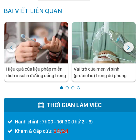
BÀI VIẾT LIÊN QUAN
Hiệu quả của liệu pháp miễn
Vai trò của men vi sinh
dịch insulin đường uống trong
(probiotic) trong dự phòng
phòng ngừa đái tháo đường
viêm phổi liên quan đến thở
type 1 ở trẻ có nguy cơ di
máy (VAP) ở trẻ sơ sinh
truyền cao: Thử nghiệm
POInT
THỜI GIAN LÀM VIỆC
Hành chính: 7h00 - 16h30 (thứ 2 - 6)
24/24
Khám & Cấp cứu: