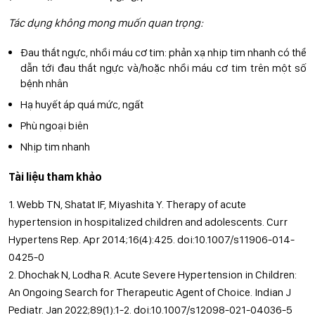
Tác dụng không mong muốn quan trọng:
Đau thắt ngực, nhồi máu cơ tim: phản xạ nhịp tim nhanh có thể
dẫn tới đau thắt ngực và/hoặc nhồi máu cơ tim trên một số
bệnh nhân
Hạ huyết áp quá mức, ngất
Phù ngoại biên
Nhịp tim nhanh
Tài liệu tham khảo
1. Webb TN, Shatat IF, Miyashita Y. Therapy of acute
hypertension in hospitalized children and adolescents. Curr
Hypertens Rep. Apr 2014;16(4):425. doi:10.1007/s11906-014-
0425-0
2. Dhochak N, Lodha R. Acute Severe Hypertension in Children:
An Ongoing Search for Therapeutic Agent of Choice. Indian J
Pediatr. Jan 2022;89(1):1-2. doi:10.1007/s12098-021-04036-5