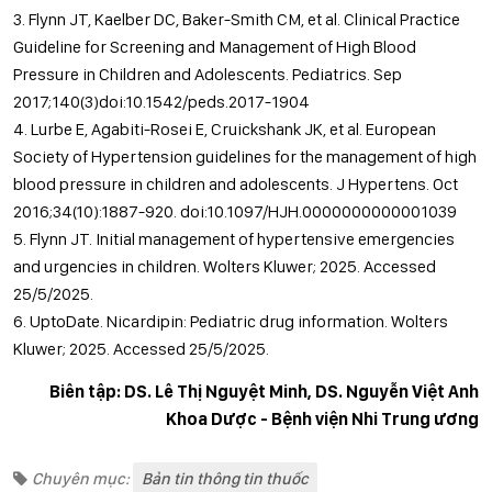
3. Flynn JT, Kaelber DC, Baker-Smith CM, et al. Clinical Practice
Guideline for Screening and Management of High Blood
Pressure in Children and Adolescents. Pediatrics. Sep
2017;140(3)doi:10.1542/peds.2017-1904
4. Lurbe E, Agabiti-Rosei E, Cruickshank JK, et al. European
Society of Hypertension guidelines for the management of high
blood pressure in children and adolescents. J Hypertens. Oct
2016;34(10):1887-920. doi:10.1097/HJH.0000000000001039
5. Flynn JT. Initial management of hypertensive emergencies
and urgencies in children. Wolters Kluwer; 2025. Accessed
25/5/2025.
6. UptoDate. Nicardipin: Pediatric drug information. Wolters
Kluwer; 2025. Accessed 25/5/2025.
Biên tập: DS. Lê Thị Nguyệt Minh, DS. Nguyễn Việt Anh
Khoa Dược - Bệnh viện Nhi Trung ương
Chuyên mục:
Bản tin thông tin thuốc