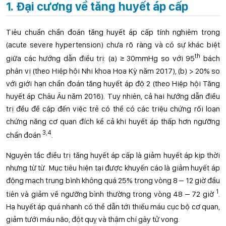
1. Đại cương về tăng huyết áp cấp
Tiêu chuẩn chẩn đoán tăng huyết áp cấp tính nghiêm trọng
(acute severe hypertension) chưa rõ ràng và có sự khác biệt
th
giữa các hướng dẫn điều trị: (a) ≥ 30mmHg so với 95
bách
phân vị (theo Hiệp hội Nhi khoa Hoa Kỳ năm 2017), (b) > 20% so
với giới hạn chẩn đoán tăng huyết áp độ 2 (theo Hiệp hội Tăng
huyết áp Châu Âu năm 2016). Tuy nhiên, cả hai hướng dẫn điều
trị đều đề cập đến việc trẻ có thể có các triệu chứng rối loạn
chứng năng cơ quan đích kể cả khi huyết áp thấp hơn ngưỡng
3,4
chẩn đoán
.
Nguyên tắc điều trị tăng huyết áp cấp là giảm huyết áp kịp thời
nhưng từ từ. Mục tiêu hiện tại được khuyến cáo là giảm huyết áp
động mạch trung bình không quá 25% trong vòng 8 – 12 giờ đầu
1
tiên và giảm về ngưỡng bình thường trong vòng 48 – 72 giờ
.
Hạ huyết áp quá nhanh có thể dẫn tới thiếu máu cục bộ cơ quan,
giảm tưới máu não, đột quỵ và thậm chí gây tử vong.