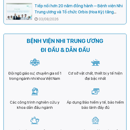
Tiếp nối hơn 20 năm đồng hành – Bệnh viện Nhi
Trung ương và Tổ chức Orbis (Hoa Kỳ) tăng
cường hợp tác, mở rộng cơ hội bảo vệ thị lực
03/08/2026
cho trẻ em Việt Nam
BỆNH VIỆN NHI TRUNG ƯƠNG
ĐI ĐẦU & DẪN ĐẦU
Đội ngũ giáo sư, chuyên gia số 1
Cơ sở vật chất, thiết bị y tế hiện
trong ngành nhi khoa Việt Nam
đại bậc nhất
Các công trình nghiên cứu y
Áp dụng Bảo hiểm y tế, bảo hiểm
khoa dẫn đầu ngành
bảo lãnh đầy đủ