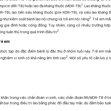
1
mpicin (RR-TB) hoặc lao đa kháng thuốc (MDR-TB)
. Lao kháng thuố
-TB), lao tiền siêu kháng thuốc (pre-XDR-TB), và siêu lao kháng 
2
ng như kiểm soát bệnh lao nói chung và trẻ em nói riêng
. Trẻ em mắ
ong gia đình hoặc cộng đồng. Tuy nhiên, cũng có nhiều trường hợ
2
ng tuân thủ trong quá trình điều trị
.
rẻ em
 phức tạp do đặc điểm bệnh lý đặc thù ở nhóm tuổi này. Trẻ em mắ
2
t nghiệm vi sinh có khả năng âm tính cao
. Một số yếu tố cần lưu ý 
 khăn trong việc chẩn đoán vi sinh, việc chẩn đoán RR/MDR-TB ở t
hất bại trong điều trị lao bằng phác đồ đầu tay mặc dù đảm bảo tuâ