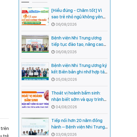
[Hiểu đúng - Chăm tốt] Vì
sao trẻ nhỏ ngủ không yên
giấc - Đâu là bình thường,
06/08/2026
đâu là dấu hiệu cần đi khám
ngay?
Bệnh viện Nhi Trung ương
tiếp tục đào tạo, nâng cao
năng lực khám, chữa bệnh
06/08/2026
Nhi khoa cho cán bộ y tế tại
các tỉnh miền núi phía Bắc
Bệnh viện Nhi Trung ương ký
kết Biên bản ghi nhớ hợp tác
với Bệnh viện Nhi Quốc gia
05/08/2026
Campuchia
Thoát vị hoành bẩm sinh:
nhận biết sớm và quy trình
điều trị tích hợp cho trẻ -
04/08/2026
chia sẻ từ các chuyên gia
hàng đầu của Bệnh Viện Nhi
Tiếp nối hơn 20 năm đồng
Trung ương
hành – Bệnh viện Nhi Trung
 trên
ương và Tổ chức Orbis (Hoa
03/08/2026
u trẻ