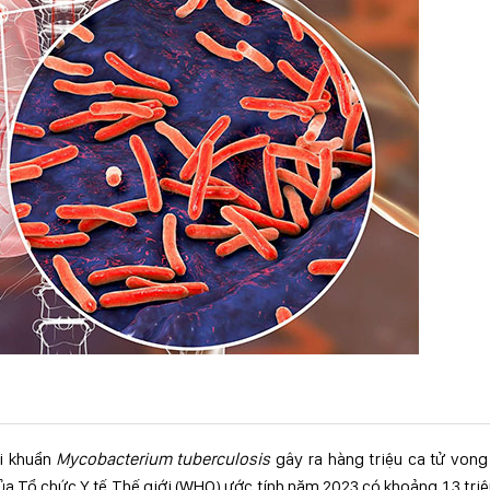
vi khuẩn
Mycobacterium tuberculosis
gây ra hàng triệu ca tử vong
a Tổ chức Y tế Thế giới (WHO) ước tính năm 2023 có khoảng 1,3 triệ