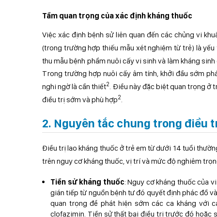
Tầm quan trọng của xác định kháng thuốc
Việc xác định bệnh sử liên quan đến các chủng vi kh
(trong trường hợp thiếu mẫu xét nghiệm từ trẻ) là yếu
thu mẫu bệnh phẩm nuôi cấy vi sinh và làm kháng sinh đ
Trong trường hợp nuôi cấy âm tính, khởi đầu sớm phá
2
nghi ngờ là cần thiết
. Điều này đặc biệt quan trọng ở 
2
điều trị sớm và phù hợp
.
2. Nguyên tắc chung trong điều t
Điều trị lao kháng thuốc ở trẻ em từ dưới 14 tuổi thư
trên nguy cơ kháng thuốc, vị trí và mức độ nghiêm trọ
Tiền sử kháng thuốc
: Nguy cơ kháng thuốc của v
gián tiếp từ nguồn bệnh tư đó quyết định phác đồ và 
quan trọng để phát hiện sớm các ca kháng với các
clofazimin. Tiền sử thất bại điều trị trước đó hoặc