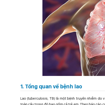
1. Tổng quan về bệnh lao
Lao (tuberculosis, TB) là một bệnh truyền nhiễm do 
toàn cầu trong đó bao gồm cả trẻ em. Theo báo cáo củ