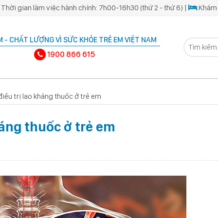
Thời gian làm việc hành chính: 7h00-16h30 (thứ 2 - thứ 6) |
Khám 
 - CHẤT LƯỢNG VÌ SỨC KHỎE TRẺ EM VIỆT NAM
1900 866 615
iều trị lao kháng thuốc ở trẻ em
háng thuốc ở trẻ em