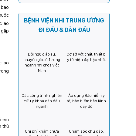
Kỳ) tăng cường hợp tác, mở
c bao
rộng cơ hội bảo vệ thị lực
thuốc
cho trẻ em Việt Nam
BỆNH VIỆN NHI TRUNG ƯƠNG
c lao
ĐI ĐẦU & DẪN ĐẦU
p gặp
Đội ngũ giáo sư,
Cơ sở vật chất, thiết bị
chuyên gia số 1 trong
y tế hiện đại bậc nhất
c lao
ngành nhi khoa Việt
Nam
trong
Các công trình nghiên
Áp dụng Bảo hiểm y
cứu y khoa dẫn đầu
tế, bảo hiểm bảo lãnh
ngành
đầy đủ
rẻ em
n thủ
Chi phí khám chữa
Chăm sóc chu đáo,