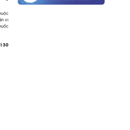
thuộc
ận vi
thuốc
i 30