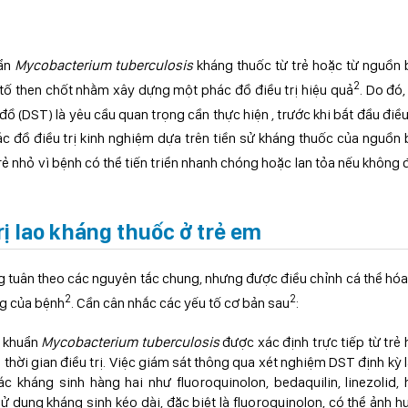
uẩn
Mycobacterium tuberculosis
kháng thuốc từ trẻ hoặc từ nguồn
2
 tố then chốt nhằm xây dựng một phác đồ điều trị hiệu quả
. Do đó,
ồ (DST) là yêu cầu quan trọng cần thực hiện , trước khi bắt đầu điều 
c đồ điều trị kinh nghiệm dựa trên tiền sử kháng thuốc của nguồn
trẻ nhỏ vì bệnh có thể tiến triển nhanh chóng hoặc lan tỏa nếu không
rị lao kháng thuốc ở trẻ em
ờng tuân theo các nguyên tắc chung, nhưng được điều chỉnh cá thể hó
2
2
ng của bệnh
. Cần cân nhắc các yếu tố cơ bản sau
:
i khuẩn
Mycobacterium tuberculosis
được xác định trực tiếp từ trẻ
thời gian điều trị. Việc giám sát thông qua xét nghiệm DST định kỳ l
 kháng sinh hàng hai như fluoroquinolon, bedaquilin, linezolid,
 sử dụng kháng sinh kéo dài, đặc biệt là fluoroquinolon, có thể ảnh 