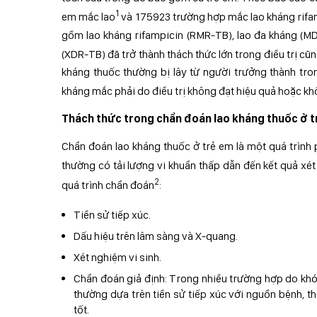
1
em mắc lao
và 175923 trường hợp mắc lao kháng rifa
gồm lao kháng rifampicin (RMR-TB), lao đa kháng (MDR
(XDR-TB) đã trở thành thách thức lớn trong điều trị cũ
kháng thuốc thường bị lây từ người trưởng thành tr
kháng mắc phải do điều trị không đạt hiệu quả hoặc khô
Thách thức trong chẩn đoán lao kháng thuốc ở t
Chẩn đoán lao kháng thuốc ở trẻ em là một quá trình
thường có tải lượng vi khuẩn thấp dẫn đến kết quả xé
2
quá trình chẩn đoán
:
Tiền sử tiếp xúc.
Dấu hiệu trên lâm sàng và X-quang.
Xét nghiệm vi sinh.
Chẩn đoán giả định: Trong nhiều trường hợp do khó
thường dựa trên tiền sử tiếp xúc với nguồn bệnh, t
tốt.