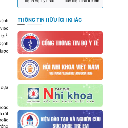
bệnh hợp lý nhất
toàn diện cho trẻ em
THÔNG TIN HỮU ÍCH KHÁC
 bệnh
 việc
2
trị
.
 bệnh
 được
a dựa
 hoặc
à rất
 hoặc
hưởng