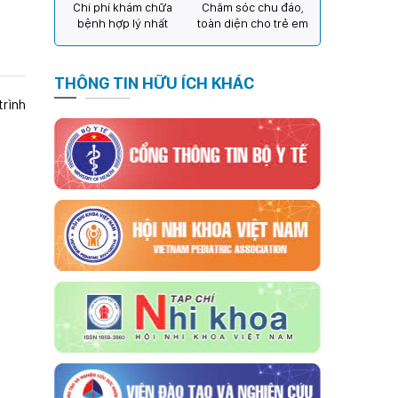
Chi phí khám chữa
Chăm sóc chu đáo,
bệnh hợp lý nhất
toàn diện cho trẻ em
THÔNG TIN HỮU ÍCH KHÁC
trình