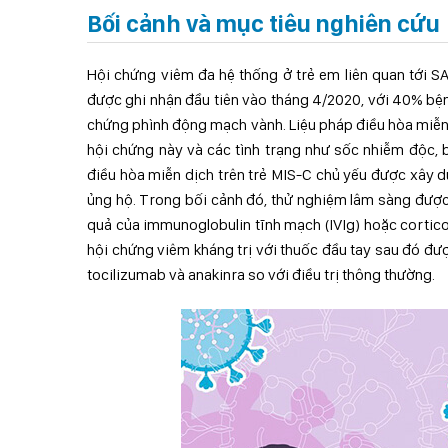
Bối
cảnh và mục tiêu nghiên cứu
Hội chứng viêm đa hệ thống ở trẻ em liên quan tới 
được ghi nhận đầu tiên vào tháng 4/2020, với 40% bệnh
chứng phình động mạch vành. Liệu pháp điều hòa miễn
hội chứng này và các tình trạng như sốc nhiễm độc, b
điều hòa miễn dịch trên trẻ MIS-C chủ yếu được xây 
ủng hộ. Trong bối cảnh đó, thử nghiệm lâm sàng đượ
quả của immunoglobulin tĩnh mạch (IVIg) hoặc cortico
hội chứng viêm kháng trị với thuốc đầu tay sau đó đư
tocilizumab và anakinra so với điều trị thông thường.