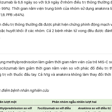
izumab là 6,6 ngày so với 9,9 ngày ở nhóm điều trị thông thường 
B > 99%). Thời gian nằm viện trung bình của nhóm sử dụng anakinra l
 1,8; PPB >84%).
m điều trị thông thường đã được phát hiện chứng phình động mạch 
hoặc huyết khối ở các nhóm. Cả 2 bệnh nhân tử vong đều được đán
.
ụng methylprednisolon làm giảm thời gian nằm viện của trẻ MIS-C s
ocilizumab làm giảm thời gian nằm viện so với phác đồ điều trị 
rị với thuốc đầu tay. Cả IVIg và anakinra không làm thay đổi thời
 điểm bệnh nhân nghiên cứu