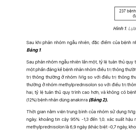
Hình 1
. Lự
Sau khi phân nhóm ngẫu nhiên, đặc điểm của bệnh n
Bảng 1
.
Sau phân nhóm ngẫu nhiên lần một, tỷ lệ tuân thủ quy
một phần đáng kể bệnh nhân nhóm điều trị thông thườn
trị thông thường ở nhóm IVIg so với điều trị thông t
thường ở nhóm methylprednisolon so với điều trị th
hai, tỷ lệ tuân thủ quy trình cao hơn, và không có b
(12%) bệnh nhân dùng anakinra
(Bảng 2).
Thời gian nằm viện trung bình của nhóm sử dụng IVIg l
ngày; khoảng tin cậy 95%: -1,3 đến 1,0; xác suất h
methylprednisolon là 6,9 ngày (khác biệt -0,7 ngày, kho