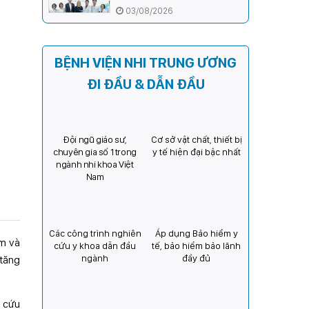
ương và Tổ chức Orbis (Hoa
03/08/2026
Kỳ) tăng cường hợp tác, mở
rộng cơ hội bảo vệ thị lực
cho trẻ em Việt Nam
BỆNH VIỆN NHI TRUNG ƯƠNG
ĐI ĐẦU & DẪN ĐẦU
Đội ngũ giáo sư,
Cơ sở vật chất, thiết bị
chuyên gia số 1 trong
y tế hiện đại bậc nhất
ngành nhi khoa Việt
Nam
Các công trình nghiên
Áp dụng Bảo hiểm y
em và
cứu y khoa dẫn đầu
tế, bảo hiểm bảo lãnh
ngành
đầy đủ
 tăng
n cứu