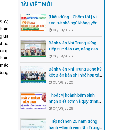
BÀI VIẾT MỚI
[Hiểu đúng - Chăm tốt] Vì
IS-C)
sao trẻ nhỏ ngủ không yên
 hiện
giấc - Đâu là bình thường,
06/08/2026
đâu là dấu hiệu cần đi khám
 giữa
ngay?
Bệnh viện Nhi Trung ương
 pháp
tiếp tục đào tạo, nâng cao
chứng
năng lực khám, chữa bệnh
06/08/2026
 hiệu
Nhi khoa cho cán bộ y tế tại
n mắc
các tỉnh miền núi phía Bắc
Bệnh viện Nhi Trung ương ký
 dụng
kết Biên bản ghi nhớ hợp tác
với Bệnh viện Nhi Quốc gia
05/08/2026
Campuchia
Thoát vị hoành bẩm sinh:
nhận biết sớm và quy trình
điều trị tích hợp cho trẻ -
04/08/2026
chia sẻ từ các chuyên gia
hàng đầu của Bệnh Viện Nhi
Tiếp nối hơn 20 năm đồng
Trung ương
hành – Bệnh viện Nhi Trung