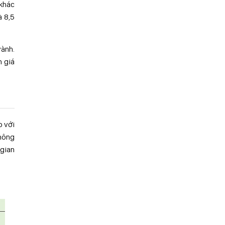
(khác
à 8,5
vành.
h giá
o với
thông
 gian