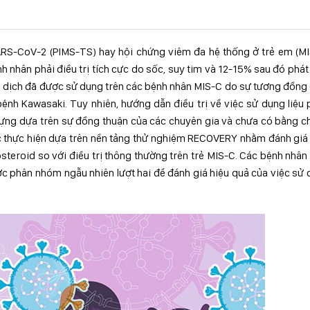
SARS-CoV-2 (PIMS-TS) hay hội chứng viêm đa hệ thống ở trẻ em (M
 nhân phải điều trị tích cực do sốc, suy tim và 12-15% sau đó phát
 dịch đã được sử dụng trên các bệnh nhân MIS-C do sự tương đồng
ệnh Kawasaki. Tuy nhiên, hướng dẫn điều trị về việc sử dụng liệu
dựng dựa trên sự đồng thuận của các chuyên gia và chưa có bằng 
c thực hiện dựa trên nền tảng thử nghiệm RECOVERY nhằm đánh giá
steroid so với điều trị thông thường trên trẻ MIS-C. Các bệnh nhâ
ợc phân nhóm ngẫu nhiên lượt hai để đánh giá hiệu quả của việc sử