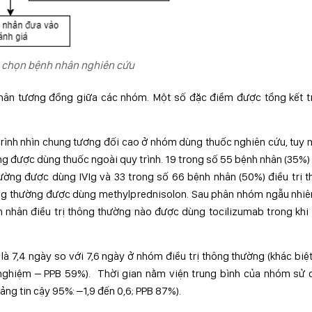
a chọn bệnh nhân nghiên cứu
hân tương đồng giữa các nhóm. Một số đặc điểm được tổng kết t
 trình nhìn chung tương đối cao ở nhóm dùng thuốc nghiên cứu, tuy 
g được dùng thuốc ngoài quy trình. 19 trong số 55 bệnh nhân (35%)
hường được dùng IVIg và 33 trong số 66 bệnh nhân (50%) điều trị 
ông thường được dùng methylprednisolon. Sau phân nhóm ngẫu nhiê
ệnh nhân điều trị thông thường nào được dùng tocilizumab trong khi
à 7,4 ngày so với 7,6 ngày ở nhóm điều trị thông thường (khác biệt
ậu nghiệm – PPB 59%). Thời gian nằm viện trung bình của nhóm sử
ảng tin cậy 95%: –1,9 đến 0,6; PPB 87%).