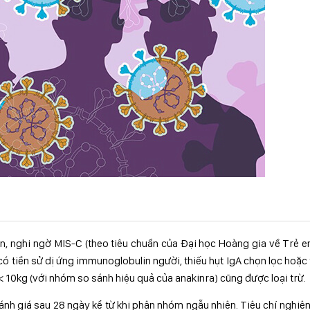
ện, nghi ngờ MIS-C (theo tiêu chuẩn của Đại học Hoàng gia về Trẻ 
 có tiền sử dị ứng immunoglobulin người, thiếu hụt IgA chọn lọc hoặc
rẻ < 10kg (với nhóm so sánh hiệu quả của anakinra) cũng được loại trừ.
đánh giá sau 28 ngày kể từ khi phân nhóm ngẫu nhiên. Tiêu chí nghiê