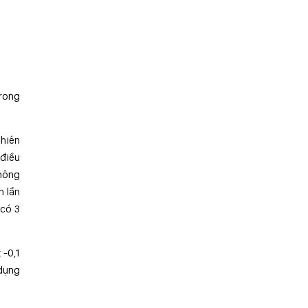
rong
nhiên
 điều
thông
n lần
 có 3
 -0,1
 dụng